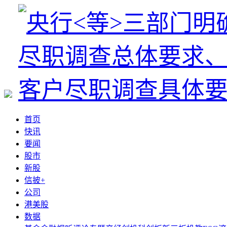
首页
快讯
要闻
股市
新股
信披+
公司
港美股
数据