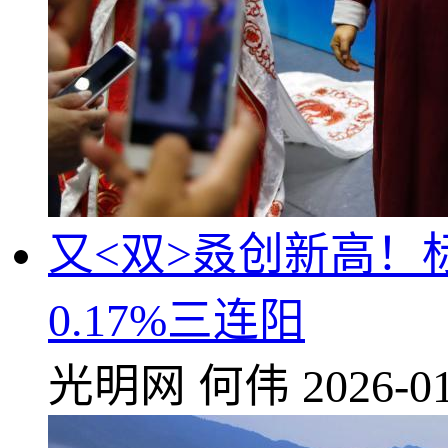
又<双>叒创新高！标
0.17%三连阳
光明网
何伟
2026-01