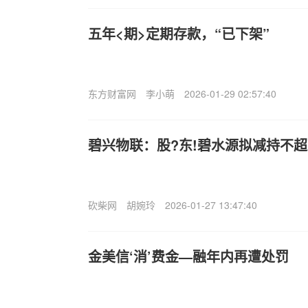
五年<期>定期存款，“已下架”
东方财富网
李小萌
2026-01-29 02:57:40
碧兴物联：股?东!碧水源拟减持不超过
砍柴网
胡婉玲
2026-01-27 13:47:40
金美信‘消’费金—融年内再遭处罚