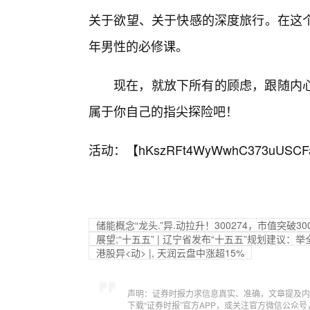
关于欲望、关于快感的深度旅行。在这
年男性的必修课。
现在，就放下所有的顾虑，跟随内
属于你自己的指尖探险吧！
活动：【
hKszRFt4WyWwhC373uUSCF
储能概念“龙头.”异.动拉升！300274，市值突破30
展望;“十五五” | 辽宁省发布“十五五”规划建议
港股异<动> |, 天润云盘中涨超15%
声明：证券时报力求信息真实、准确，文章提及内
下载“证券时报”官方APP，或关注官方微信公众