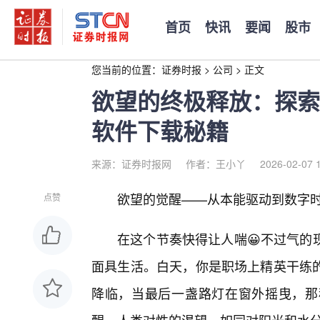
首页
快讯
要闻
股市
您当前的位置：
证券时报
>
公司
>
正文
欲望的终极释放：探索
软件下载秘籍
来源：证券时报网
作者：王小丫
2026-02-07 
欲望的觉醒——从本能驱动到数字
点赞
在这个节奏快得让人喘😀不过气的
面具生活。白天，你是职场上精英干练
降临，当最后一盏路灯在窗外摇曳，那